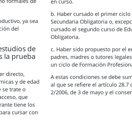
 no formales de
en curso.
b. Haber cursado el primer cicl
oductivo, ya sea
Secundaria Obligatoria o, excep
ción del
cursado el segundo curso de Ed
Obligatoria.
estudios de
c. Haber sido propuesto por el e
s la prueba
padres, madres o tutores legales
un ciclo de Formación Profesiona
er directo,
A estas condiciones se debe sum
micas y de edad
al que se refiere el artículo 28.7
 se trate o
2/2006, de 3 de mayo y el consen
acceso, que
ante tiene los
para cursar con