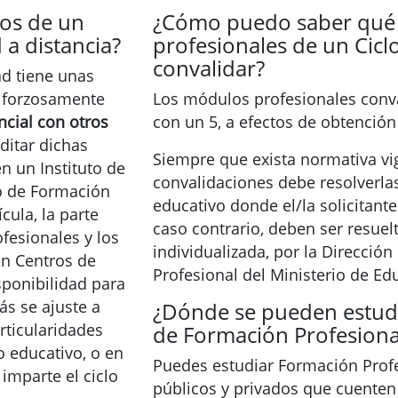
os de un
¿Cómo puedo saber qué
 a distancia?
profesionales de un Cicl
convalidar?
d tiene unas
n forzosamente
Los módulos profesionales conva
ncial con otros
con un 5, a efectos de obtención
ditar dichas
Siempre que exista normativa vig
n un Instituto de
convalidaciones debe resolverlas
o de Formación
educativo donde el/la solicitant
cula, la parte
caso contrario, deben ser resuel
fesionales y los
individualizada, por la Direcció
en Centros de
Profesional del Ministerio de Ed
sponibilidad para
ás se ajuste a
¿Dónde se pueden estudi
rticularidades
de Formación Profesiona
o educativo, o en
Puedes estudiar Formación Profe
imparte el ciclo
públicos y privados que cuenten 