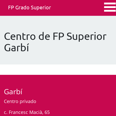
FP Grado Superior
Centro de FP Superior
Garbí
Garbí
Centro privado
c. Francesc Macià, 65