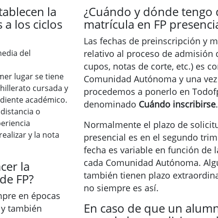
tablecen la
¿Cuándo y dónde tengo q
 a los ciclos
matrícula en FP presenci
Las fechas de preinscripción y m
media del
relativo al proceso de admisión 
cupos, notas de corte, etc.) es 
mer lugar se tiene
Comunidad Autónoma y una vez 
hillerato cursada y
procedemos a ponerlo en Todofp
ediente académico.
denominado
Cuándo inscribirse
.
 distancia o
periencia
Normalmente el plazo de solicit
ealizar y la nota
presencial es en el segundo trim
fecha es variable en función de 
cada Comunidad Autónoma. Alg
cer la
también tienen plazo extraordin
 de FP?
no siempre es así.
empre en épocas
En caso de que un alum
a y también