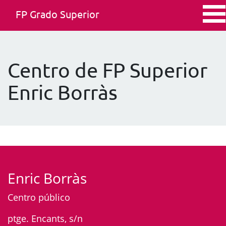
FP Grado Superior
Centro de FP Superior
Enric Borràs
Enric Borràs
Centro público
ptge. Encants, s/n