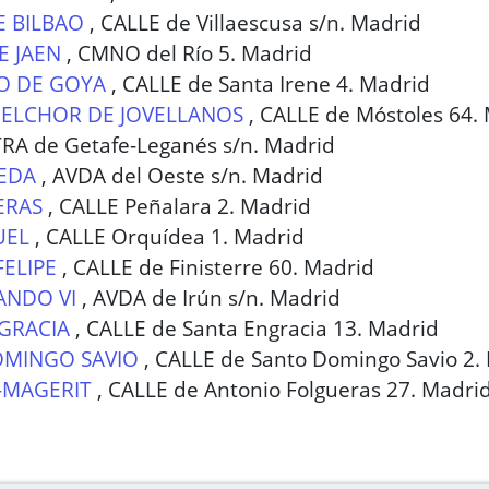
E BILBAO
,
CALLE de Villaescusa s/n. Madrid
E JAEN
,
CMNO del Río 5. Madrid
O DE GOYA
,
CALLE de Santa Irene 4. Madrid
ELCHOR DE JOVELLANOS
,
CALLE de Móstoles 64.
RA de Getafe-Leganés s/n. Madrid
EDA
,
AVDA del Oeste s/n. Madrid
ERAS
,
CALLE Peñalara 2. Madrid
UEL
,
CALLE Orquídea 1. Madrid
FELIPE
,
CALLE de Finisterre 60. Madrid
ANDO VI
,
AVDA de Irún s/n. Madrid
GRACIA
,
CALLE de Santa Engracia 13. Madrid
MINGO SAVIO
,
CALLE de Santo Domingo Savio 2.
-MAGERIT
,
CALLE de Antonio Folgueras 27. Madri