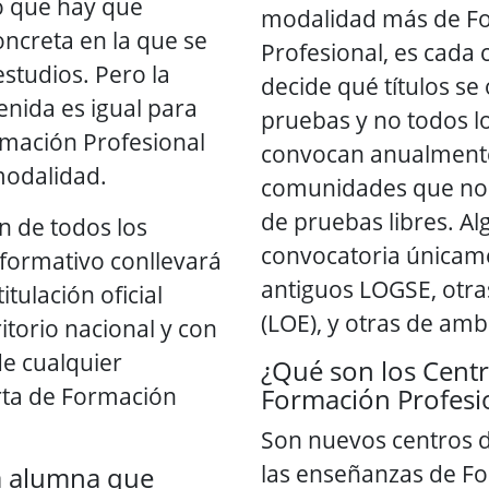
lo que hay que
modalidad más de F
oncreta en la que se
Profesional, es cada
estudios. Pero la
decide qué títulos s
tenida es igual para
pruebas y no todos lo
rmación Profesional
convocan anualment
 modalidad.
comunidades que no 
de pruebas libres. A
ón de todos los
convocatoria únicame
 formativo conllevará
antiguos LOGSE, otra
itulación oficial
(LOE), y otras de amb
ritorio nacional y con
de cualquier
¿Qué son los Cent
rta de Formación
Formación Profesi
Son nuevos centros 
las enseñanzas de Fo
a alumna que