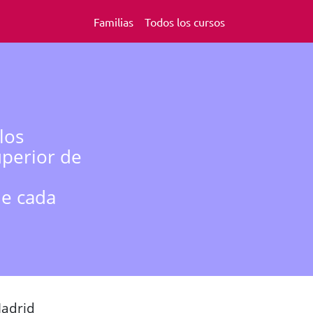
Familias
Todos los cursos
los
uperior de
de cada
Madrid