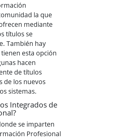
ormación
 comunidad la que
e ofrecen mediante
s títulos se
e. También hay
tienen esta opción
lgunas hacen
nte de títulos
s de los nuevos
os sistemas.
ros Integrados de
onal?
donde se imparten
rmación Profesional