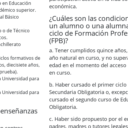
o en Educación
económica.
adémico superior.
¿Cuáles son las condicio
al Básico
un alumno o una alumna
o o de Técnico
ciclo de Formación Profe
cos.
(FPB)?
chillerato
a. Tener cumplidos quince años,
año natural en curso, y no supera
clos formativos de
s, diecisiete años,
edad en el momento del acceso n
 prueba).
en curso.
a Universidad para
b. Haber cursado el primer cicl
Secundaria Obligatoria o, excep
a Universidad para
cursado el segundo curso de Ed
Obligatoria.
 enseñanzas
c. Haber sido propuesto por el e
padres, madres o tutores legales