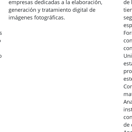
empresas dedicadas a la elaboración,
de 
generación y tratamiento digital de
tie
imágenes fotográficas.
seg
esp
s
For
o
con
con
o
Uni
est
pro
est
Con
mat
Ana
ins
con
de 