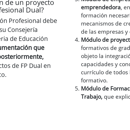
ón de un proyecto
emprendedora
, e
esional Dual?
formación necesari
ión Profesional debe
mecanismos de cre
su Consejería
de las empresas y
ria de Educación
Módulo de proyec
cumentación que
formativos de grad
objeto la integraci
y posteriormente,
capacidades y con
ctos de FP Dual en
currículo de todos 
co.
formativo.
Módulo de Formaci
Trabajo,
que expli