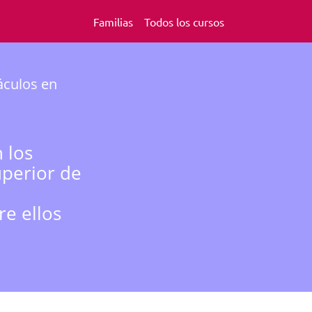
Familias
Todos los cursos
áculos en
 los
uperior de
e ellos