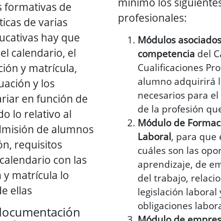
mínimo los siguient
as formativas de
profesionales:
ticas de varias
ucativas hay que
Módulos asociados
el calendario, el
competencia
del C
ción y matrícula,
Cualificaciones Pr
alumno adquirirá 
uación y los
necesarios para el 
riar en función de
de la profesión qu
 lo relativo al
Módulo de Formaci
dmisión de alumnos
Laboral
, para que
n, requisitos
cuáles son las opo
l calendario con las
aprendizaje, de em
 y matrícula lo
del trabajo, relac
e ellas
legislación laboral
obligaciones labora
documentación
Módulo de empresa