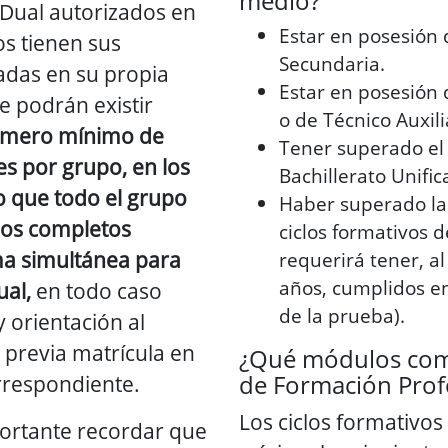
medio?
 Dual autorizados en
Estar en posesión 
os tienen sus
Secundaria.
ladas en su propia
Estar en posesión 
e podrán existir
o de Técnico Auxili
úmero mínimo de
Tener superado el
s por grupo, en los
Bachillerato Unific
o que todo el grupo
Haber superado la
upos completos
ciclos formativos 
ma simultánea para
requerirá tener, al
años, cumplidos en
ual,
en todo caso
de la prueba).
y orientación al
á previa matrícula en
¿Qué módulos com
de Formación Prof
orrespondiente.
Los ciclos formativo
portante recordar que