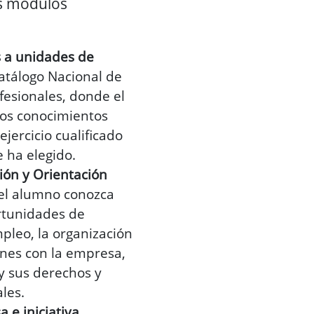
es módulos
 a unidades de
atálogo Nacional de
ofesionales, donde el
los conocimientos
ejercicio cualificado
e ha elegido.
ón y Orientación
 el alumno conozca
rtunidades de
pleo, la organización
iones con la empresa,
 y sus derechos y
les.
 e iniciativa