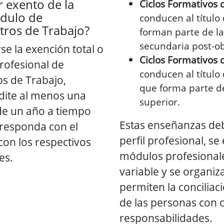
r exento de la
Ciclos Formativos
ódulo de
conducen al título
tros de Trabajo?
forman parte de l
secundaria post-ob
se la exención total o
Ciclos Formativos 
rofesional de
conducen al título
s de Trabajo,
que forma parte d
dite al menos una
superior.
 de un año a tiempo
Estas enseñanzas de
responda con el
perfil profesional, se
con los respectivos
módulos profesional
es.
variable y se organi
permiten la conciliac
de las personas con o
responsabilidades.