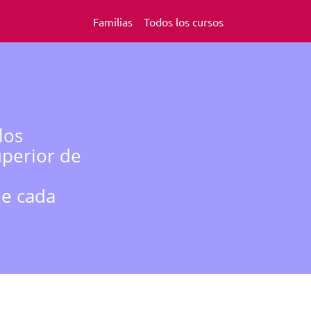
Familias
Todos los cursos
los
uperior de
de cada