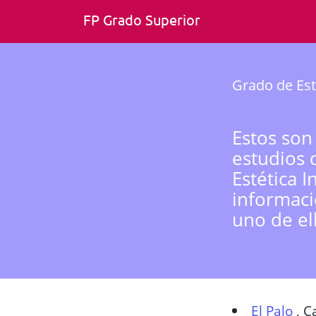
FP Grado Superior
Grado de Est
Estos son
estudios 
Estética 
informaci
uno de el
El Palo
,
Ca