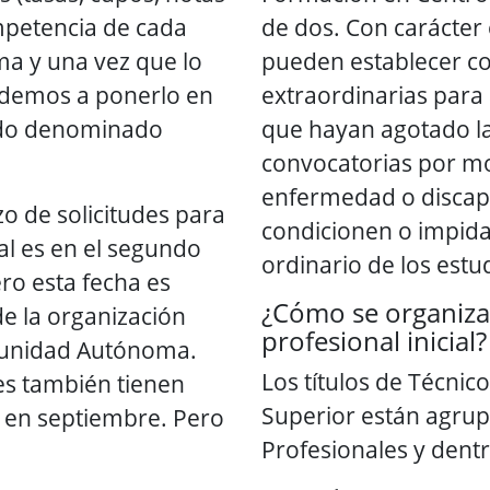
ompetencia de cada
de dos. Con carácter 
 y una vez que lo
pueden establecer c
edemos a ponerlo en
extraordinarias para
ado denominado
que hayan agotado la
convocatorias por mo
enfermedad o discap
o de solicitudes para
condicionen o impida
al es en el segundo
ordinario de los estu
ero esta fecha es
¿Cómo se organiza
de la organización
profesional inicial?
munidad Autónoma.
Los títulos de Técnic
s también tienen
Superior están agrup
o en septiembre. Pero
Profesionales y dent