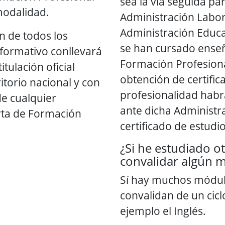
sea la vía seguida par
 modalidad.
Administración Labora
Administración Educati
ón de todos los
se han cursado ense
 formativo conllevará
Formación Profesiona
itulación oficial
obtención de certific
ritorio nacional y con
profesionalidad habr
de cualquier
ante dicha Administra
rta de Formación
certificado de estudi
¿Si he estudiado o
convalidar algún 
Sí hay muchos módul
convalidan de un cic
ejemplo el Inglés.