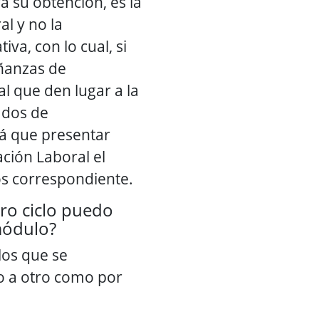
a su obtención, es la
l y no la
va, con lo cual, si
ñanzas de
l que den lugar a la
ados de
á que presentar
ción Laboral el
os correspondiente.
tro ciclo puedo
módulo?
os que se
lo a otro como por