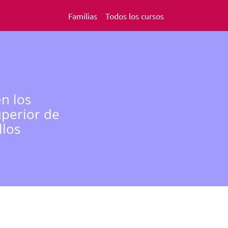
Familias
Todos los cursos
n los
uperior de
llos