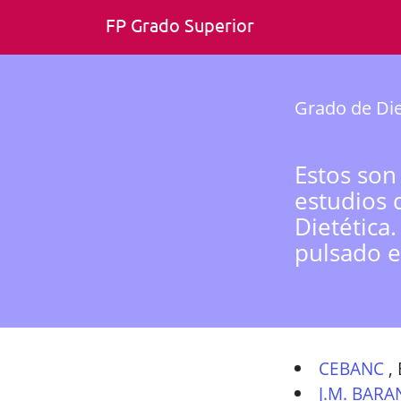
FP Grado Superior
Grado de Die
Estos son
estudios 
Dietética
pulsado e
CEBANC
,
J.M. BAR