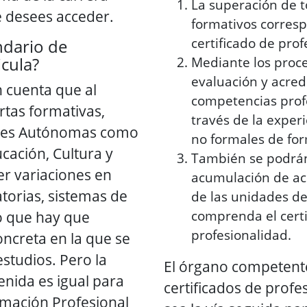
La superación de 
ue desees acceder.
formativos corresp
certificado de prof
ndario de
icula?
Mediante los proc
evaluación y acred
n cuenta que al
competencias prof
ertas formativas,
través de la experi
des Autónomas como
no formales de fo
ucación, Cultura y
También se podrán
r variaciones en
acumulación de acr
torias, sistemas de
de las unidades d
comprenda el certi
lo que hay que
profesionalidad.
oncreta en la que se
estudios. Pero la
El órgano competente
tenida es igual para
certificados de profe
rmación Profesional