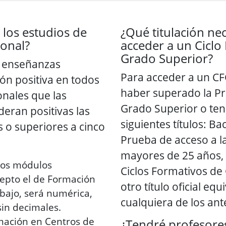
 los estudios de
¿Qué titulación ne
ional?
acceder a un Ciclo
Grado Superior?
s enseñanzas
Para acceder a un CF
ión positiva en todos
haber superado la P
onales que las
Grado Superior o ten
eran positivas las
siguientes títulos: Ba
 o superiores a cinco
Prueba de acceso a l
mayores de 25 años, 
 los módulos
Ciclos Formativos de
cepto el de Formación
otro título oficial eq
bajo, será numérica,
cualquiera de los ant
sin decimales.
mación en Centros de
¿Tendré profesore