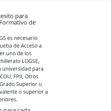
cesito para
 Formativo de
GS es necesario
rueba de Acceso a
er uno de los
chillerato LOGSE,
a universidad para
COU, FPII, Otros
 Grado Superior u
uivalente o superior a
eriores.
s para cada