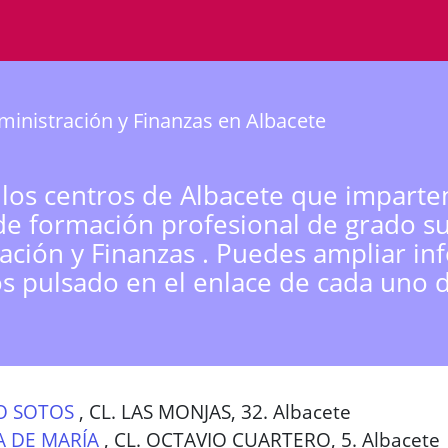
inistración y Finanzas en Albacete
 los centros de Albacete que imparte
de formación profesional de grado s
ación y Finanzas . Puedes ampliar in
os pulsado en el enlace de cada uno d
O SOTOS
,
CL. LAS MONJAS, 32. Albacete
 DE MARÍA
,
CL. OCTAVIO CUARTERO, 5. Albacete