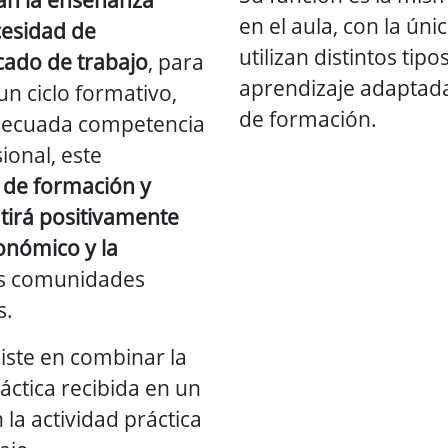
en el aula, con la úni
cesidad de
utilizan distintos ti
cado de trabajo
, para
aprendizaje adaptad
n ciclo formativo,
de formación.
 adecuada competencia
sional, este
l de formación y
utirá positivamente
onómico y la
as comunidades
s.
iste en combinar la
áctica recibida en un
 la actividad práctica