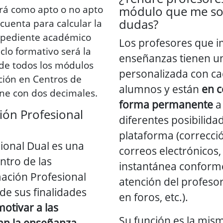
cará como apto o no apto
módulo que me sol
dudas?
cuenta para calcular la
xpediente académico
Los profesores que i
iclo formativo será la
enseñanzas tienen un
de todos los módulos
personalizada con ca
ción en Centros de
alumnos y están
en c
ene con dos decimales.
forma permanente
a 
ión Profesional
diferentes posibilida
plataforma (correcció
ional Dual es una
correos electrónicos
tro de las
instantánea conforme
ación Profesional
atención del profesor
de sus finalidades
en foros, etc.).
motivar a las
Su función es la mism
zan la enseñanza