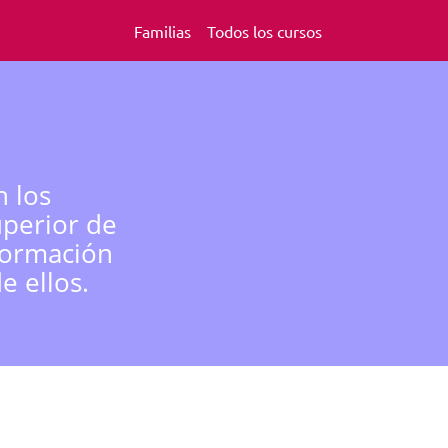
Familias
Todos los cursos
n los
uperior de
formación
e ellos.