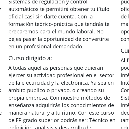
Sistemas de regulación y control
pue
y
automáticos te permitirá obtener tu título
ofi
oficial casi sin darte cuenta. Con la
de 
formación teórico-práctica que tendrás te
más
preparemos para el mundo laboral. No
opo
dejes pasar la oportunidad de convertirte
co
en un profesional demandado.
Cur
Curso dirigido a:
Al 
A todas aquellas personas que quieran
pod
ejercer su actividad profesional en el sector
Int
de la electricidad y la electrónica. Ya sea en
Int
s
ámbito público o privado, o creando su
Com
propia empresa. Con nuestro métodos de
Sis
enseñanza adquirirás los conocimientos de
int
e
manera natural y a tu ritmo. Con este curso
dec
de FP grado superior podrás ser: Técnico en
tan
definición, análisis y desarrollo de
edu