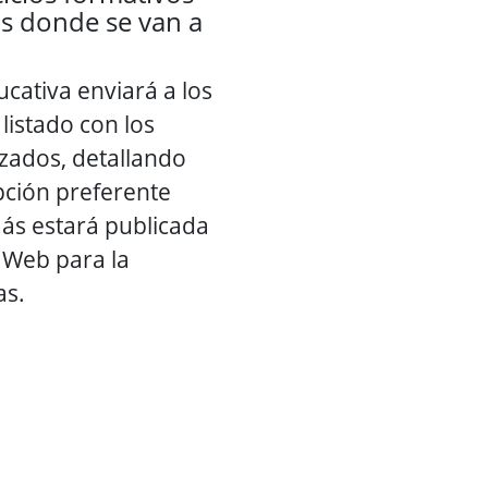
os donde se van a
cativa enviará a los
listado con los
zados, detallando
pción preferente
ás estará publicada
a Web para la
as.