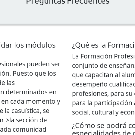
Preguntas Frecuentes
lidar los módulos
¿Qué es la Formaci
La Formación Profes
esionales pueden ser
conjunto de enseñanz
ión. Puesto que los
que capacitan al alu
de las
desempeño cualificado
án determinados en
profesiones, para su
e en cada momento y
para la participación 
 la casuística, se
social, cultural y eco
r >la sección de
¿Cómo se podrá co
 cada comunidad
especialidades de 