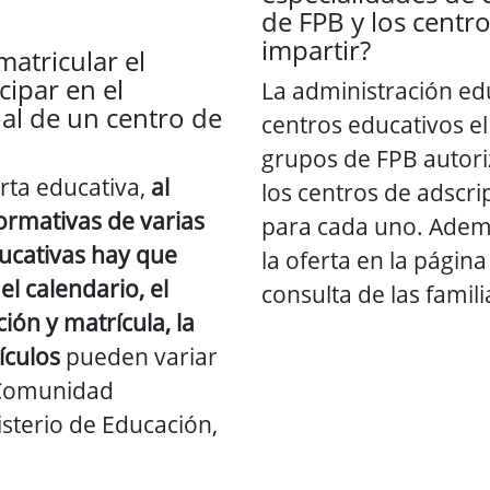
de FPB y los centr
impartir?
atricular el
cipar en el
La administración edu
al de un centro de
centros educativos el 
grupos de FPB autori
erta educativa,
al
los centros de adscri
formativas de varias
para cada uno. Adem
ucativas hay que
la oferta en la págin
el calendario, el
consulta de las famili
ción y matrícula, la
ículos
pueden variar
 Comunidad
sterio de Educación,