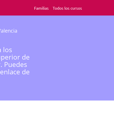
Familias
Todos los cursos
Valencia
 los
uperior de
r. Puedes
 enlace de