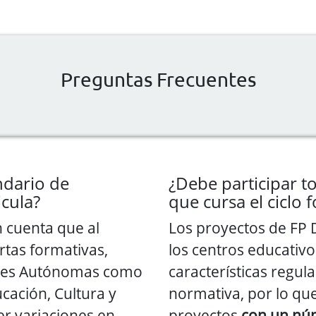
Preguntas Frecuentes
ndario de
¿Debe participar 
icula?
que cursa el ciclo 
n cuenta que al
Los proyectos de FP 
ertas formativas,
los centros educativo
des Autónomas como
características regul
ucación, Cultura y
normativa, por lo que
r variaciones en
proyectos
con un nú