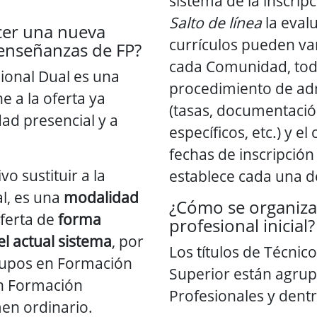
sistema de la inscripc
Salto de línea
la evalu
cer una nueva
currículos pueden va
enseñanzas de FP?
cada Comunidad, todo 
ional Dual es una
procedimiento de ad
 a la oferta ya
(tasas, documentación
ad presencial y a
específicos, etc.) y el
fechas de inscripción 
o sustituir a la
establece cada una de
l, es una
modalidad
¿Cómo se organiza
ferta de
forma
profesional inicial?
l actual sistema
, por
Los títulos de Técnic
grupos en Formación
Superior están agrup
en Formación
Profesionales y dent
men ordinario.