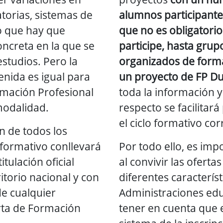
torias, sistemas de
alumnos participante
lo que hay que
que no es obligatori
oncreta en la que se
participe, hasta gru
estudios. Pero la
organizados de form
tenida es igual para
un proyecto de FP Du
rmación Profesional
toda la información y
 modalidad.
respecto se facilitará
el ciclo formativo co
ón de todos los
 formativo conllevará
Por todo ello, es im
itulación oficial
al convivir las oferta
ritorio nacional y con
diferentes característ
de cualquier
Administraciones edu
rta de Formación
tener en cuenta que e