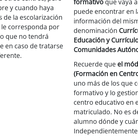
formativo
que vaya a
pre y cuando haya
puede encontrar en la
s de la escolarización
información del mism
 le corresponda por
denominación
Curríc
do que no tendrá
Educación y Currículo
e en caso de tratarse
Comunidades Autón
ferente.
Recuerde que
el mód
(Formación en Centro
uno más de los que 
formativo y lo gestio
centro educativo en e
matriculado. No es de
alumno dónde y cuánd
Independientemente 