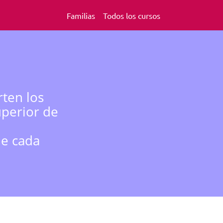
Familias
Todos los cursos
ten los
uperior de
de cada