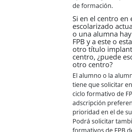
de formación.
Si en el centro en 
escolarizado act
o una alumna hay 
FPB y a este o esta
otro título implan
centro, ¿puede esc
otro centro?
El alumno o la alum
tiene que solicitar e
ciclo formativo de F
adscripción preferen
prioridad en el de s
Podrá solicitar tambi
formativos de FPB de