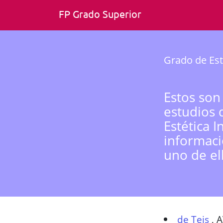
FP Grado Superior
Grado de Est
Estos son
estudios 
Estética 
informaci
uno de el
de Teis
,
A