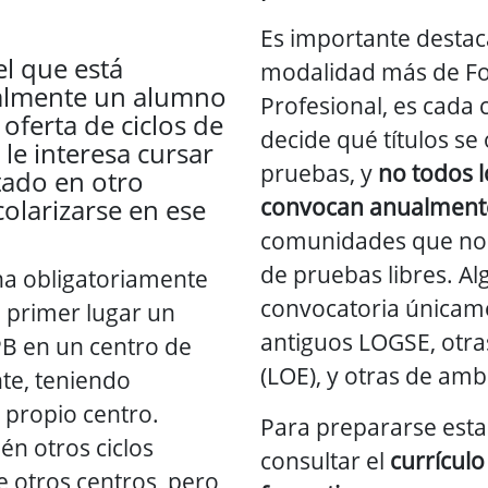
Es importante destaca
el que está
modalidad más de F
ualmente un alumno
Profesional, es cada
oferta de ciclos de
decide qué títulos s
 le interesa cursar
pruebas, y
no todos l
tado en otro
convocan anualment
olarizarse en ese
comunidades que no 
de pruebas libres. A
na obligatoriamente
convocatoria únicame
n primer lugar un
antiguos LOGSE, otra
PB en un centro de
(LOE), y otras de amb
te, teniendo
u propio centro.
Para prepararse esta
én otros ciclos
consultar el
currículo
 otros centros, pero