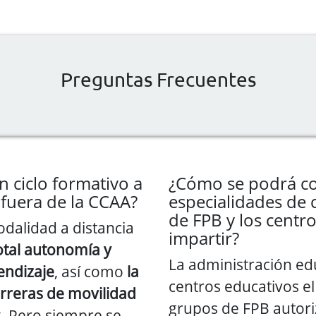
Preguntas Frecuentes
n ciclo formativo a
¿Cómo se podrá co
o fuera de la CCAA?
especialidades de 
de FPB y los centr
odalidad a distancia
impartir?
otal autonomía y
La administración edu
rendizaje
, así como
la
centros educativos el 
arreras de movilidad
grupos de FPB autori
s
. Pero siempre se