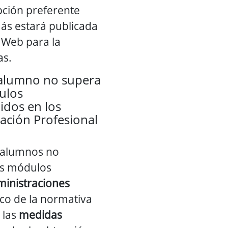
pción preferente
ás estará publicada
a Web para la
as.
 alumno no supera
ulos
idos en los
ación Profesional
s alumnos no
os módulos
inistraciones
rco de la normativa
 las
medidas