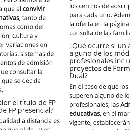
los centros de adscri
a que al
convivir
para cada uno. Adem
mativas
, tanto de
la oferta en la págin
omas como del
consulta de las famili
ión, Cultura y
r variaciones en
¿Qué ocurre si un
alguno de los mód
torias, sistemas de
profesionales inclu
ientos de admisión
proyectos de Form
que consultar la
Dual?
a que se decida
En el caso de que lo
s.
superen alguno de l
lor el título de FP
profesionales, las
Adm
 de FP presencial?
educativas
, en el ma
dalidad a distancia es
vigente, establecerán
o que el de FP en