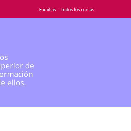
Familias
Todos los cursos
los
uperior de
formación
e ellos.