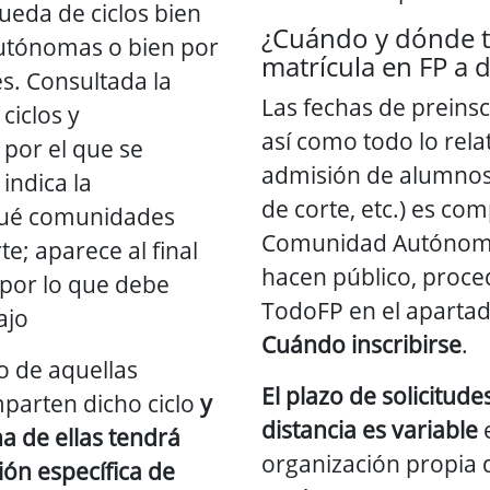
ueda de ciclos bien
¿Cuándo y dónde t
tónomas o bien por
matrícula en FP a d
es. Consultada la
Las fechas de preinsc
ciclos y
así como todo lo rela
 por el que se
admisión de alumnos 
 indica la
de corte, etc.) es co
qué comunidades
Comunidad Autónoma
; aparece al final
hacen público, proc
 por lo que debe
TodoFP en el apart
ajo
Cuándo inscribirse
.
o de aquellas
El plazo de solicitude
arten dicho ciclo
y
distancia es variable
e
a de ellas tendrá
organización propia
ión específica de