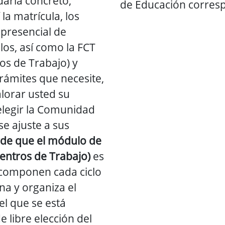
aria concreto,
de Educación corres
 la matrícula, los
 presencial de
s, así como la FCT
os de Trabajo) y
trámites que necesite,
lorar usted su
elegir la Comunidad
e ajuste a sus
de que el módulo de
entros de Trabajo)
es
 componen cada ciclo
na y organiza el
el que se está
e libre elección del