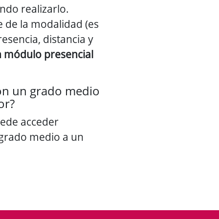
do realizarlo.
 de la modalidad (es
resencia, distancia y
n módulo presencial
on un grado medio
or?
uede acceder
 grado medio a un