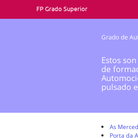
FP Grado Superior
Grado de Au
Estos son
de formac
Automoció
pulsado e
As Merce
Porta da 