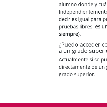
alumno dónde y cuán
Independientemente
decir es igual para p
pruebas libres:
es u
siempre
).
¿Puedo acceder c
a un grado superi
Actualmente si se p
directamente de un
grado superior.