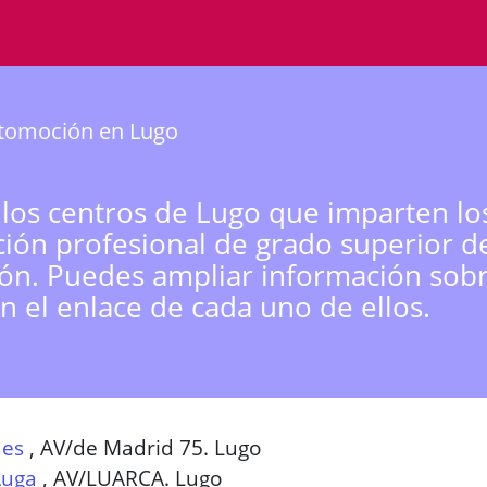
tomoción en Lugo
 los centros de Lugo que imparten lo
ión profesional de grado superior d
n. Puedes ampliar información sobr
n el enlace de cada uno de ellos.
des
,
AV/de Madrid 75. Lugo
Auga
,
AV/LUARCA. Lugo