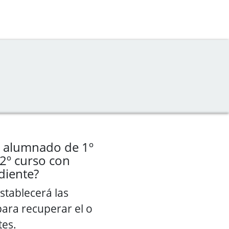
l alumnado de 1º
2º curso con
diente?
stablecerá las
ara recuperar el o
tes.