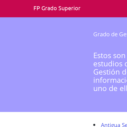
FP Grado Superior
Grado de Ges
Estos son
estudios 
Gestión d
informaci
uno de el
Antigua Se