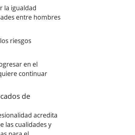
r la igualdad
idades entre hombres
los riesgos
ogresar en el
quiere continuar
ficados de
fesionalidad acredita
e las cualidades y
as para el