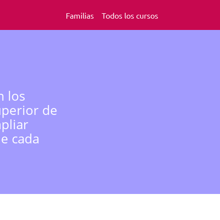
Familias
Todos los cursos
n los
uperior de
pliar
de cada