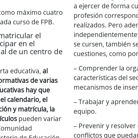
a ejercer de forma cua
como máximo cuatro
profesión correspond
cada curso de FPB.
realizados. Pero ade
independientemente 
atricular el
cipar en el
se cursen, también s
al de un centro de
cuestiones, como por
– Comprender la orga
erta educativa,
al
características del se
formativas de varias
mecanismos de inserc
ucativas hay que
el calendario, el
– Trabajar y aprende
ción y matrícula, la
equipo.
ículos
pueden variar
– Prevenir y resolver
 Comunidad
conflictos que puedan
sterio de Educación,