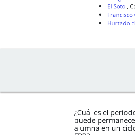
El Soto
,
C
Francisco 
Hurtado 
¿Cuál es el perio
puede permanece
alumna en un cicl