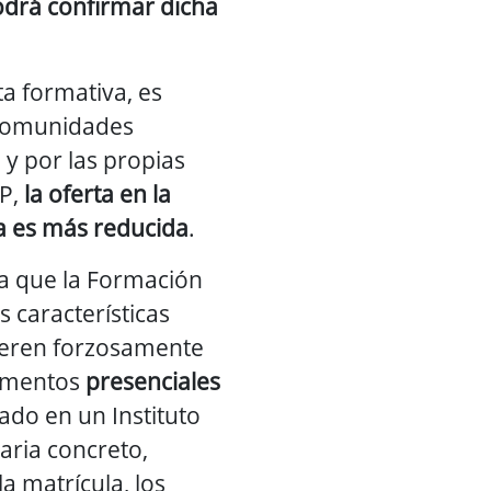
drá confirmar dicha
a formativa, es
 Comunidades
y por las propias
P,
la oferta en la
a es más reducida
.
a que la Formación
s características
ieren forzosamente
omentos
presenciales
ado en un Instituto
ria concreto,
la matrícula, los