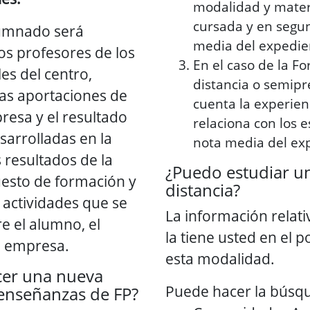
modalidad y materi
cursada y en segun
lumnado será
media del expedie
os profesores de los
En el caso de la F
es del centro,
distancia o semipr
las aportaciones de
cuenta la experien
presa y el resultado
relaciona con los e
sarrolladas en la
nota media del ex
 resultados de la
¿Puedo estudiar un
uesto de formación y
distancia?
s actividades que se
La información relati
e el alumno, el
la tiene usted en el p
a empresa.
esta modalidad.
cer una nueva
Puede hacer la búsqu
enseñanzas de FP?