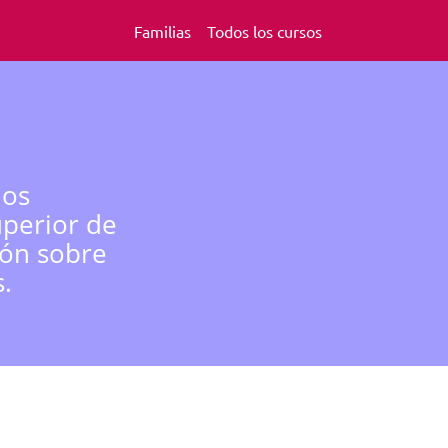
Familias
Todos los cursos
los
uperior de
ión sobre
.