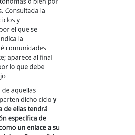
tónomas o bien por
s. Consultada la
iclos y
por el que se
indica la
ué comunidades
; aparece al final
por lo que debe
jo
 de aquellas
arten dicho ciclo
y
 de ellas tendrá
ón específica de
como un enlace a su