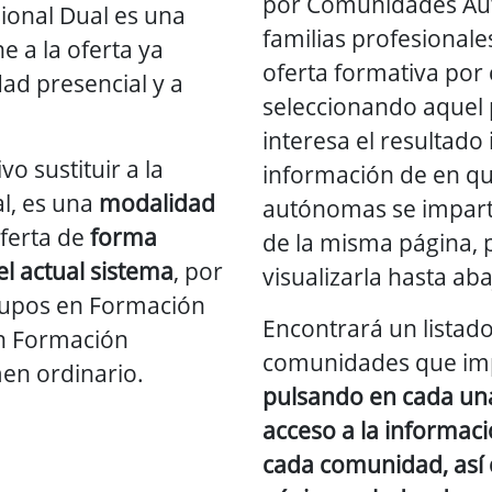
por Comunidades Au
ional Dual es una
familias profesionale
 a la oferta ya
oferta formativa por c
ad presencial y a
seleccionando aquel 
interesa el resultado 
o sustituir a la
información de en q
l, es una
modalidad
autónomas se imparte
ferta de
forma
de la misma página, 
l actual sistema
, por
visualizarla hasta aba
grupos en Formación
Encontrará un listado
en Formación
comunidades que imp
men ordinario.
pulsando en cada una
acceso a la informaci
cada comunidad, así 