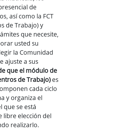
presencial de
s, así como la FCT
s de Trabajo) y
rámites que necesite,
lorar usted su
elegir la Comunidad
 ajuste a sus
e que el módulo de
ntros de Trabajo)
es
componen cada ciclo
na y organiza el
l que se está
 libre elección del
o realizarlo.