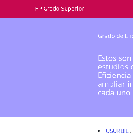
FP Grado Superior
Grado de Efi
Estos son
estudios 
Eficienci
ampliar i
cada uno 
USURBIL
,