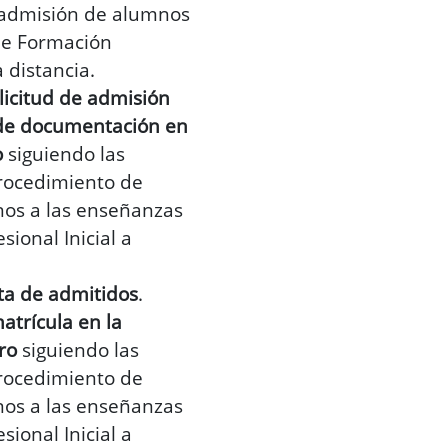
 admisión de alumnos
de Formación
a distancia.
licitud de admisión
o de documentación
en
o
siguiendo las
procedimiento de
os a las enseñanzas
ional Inicial a
sta de admitidos
.
atrícula en la
ro
siguiendo las
procedimiento de
os a las enseñanzas
ional Inicial a