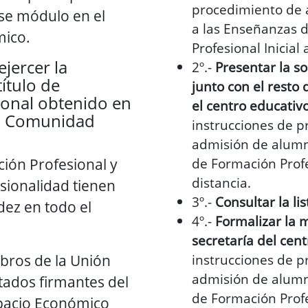
procedimiento de
ese módulo en el
a las Enseñanzas 
ico.
Profesional Inicial 
jercer la
2º.-
Presentar la so
ítulo de
junto con el rest
ional obtenido en
el centro educativ
ra Comunidad
instrucciones de 
admisión de alumn
ción Profesional y
de Formación Profes
distancia.
esionalidad tienen
3º.-
Consultar la li
idez en todo el
4º.-
Formalizar la m
secretaría del cent
bros de la Unión
instrucciones de 
admisión de alumn
ados firmantes del
de Formación Profes
spacio Económico