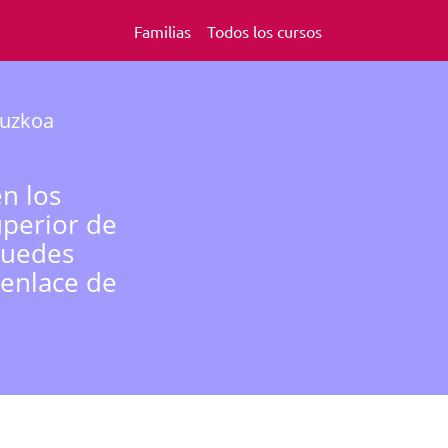
Familias
Todos los cursos
puzkoa
n los
uperior de
 Puedes
 enlace de