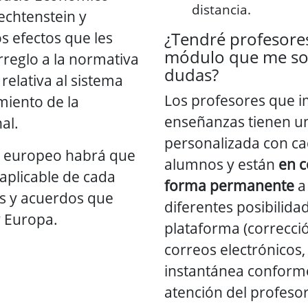
distancia.
iechtenstein y
s efectos que les
¿Tendré profesore
módulo que me sol
reglo a la normativa
dudas?
relativa al sistema
Los profesores que i
miento de la
enseñanzas tienen un
al.
personalizada con ca
o europeo habrá que
alumnos y están
en c
n aplicable de cada
forma permanente
a 
os y acuerdos que
diferentes posibilida
 Europa.
plataforma (correcció
correos electrónicos
instantánea conforme
atención del profesor