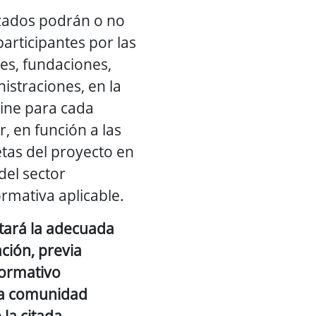
zados podrán o no
articipantes por las
es, fundaciones,
nistraciones, en la
ine para cada
r, en función a las
etas del proyecto en
 del sector
ormativa aplicable.
litará la adecuada
ción, previa
 formativo
la comunidad
la citada