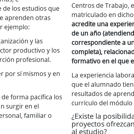
Centros de Trabajo, 
de los estudios que
matriculado en dich
se aprenden otras
acredite una experie
r ejemplo:
de un año (atendien
anización y las
correspondiente a un
ector productivo y los
completa), relacionad
ción profesional.
formativo en el que e
r por sí mismos y en
La experiencia labora
que el alumnado tien
resultados de aprend
 de forma pacífica los
currículo del módulo 
n surgir en el
ersonal, familiar o
¿Existe la posibili
proyectos ofrezca
al estudio?