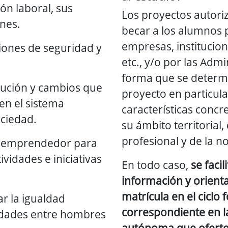
ión laboral, sus
Los proyectos autori
ones.
becar a los alumnos p
empresas, institucion
iones de seguridad y
etc., y/o por las Admi
forma que se determ
lución y cambios que
proyecto en particula
en el sistema
características concr
ociedad.
su ámbito territorial,
profesional y de la n
tu emprendedor para
vidades e iniciativas
En todo caso,
se faci
información y orienta
matrícula en el ciclo
r la igualdad
correspondiente en 
idades entre hombres
autónoma que oferte 