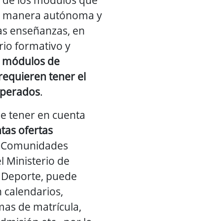
de manera autónoma y
las enseñanzas, en
rio formativo y
s módulos de
requieren tener el
uperados
.
e tener en cuenta
ntas ofertas
de Comunidades
 Ministerio de
y Deporte, puede
 calendarios,
mas de matrícula,