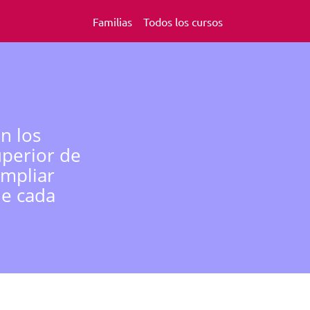
Familias
Todos los cursos
n los
uperior de
ampliar
de cada