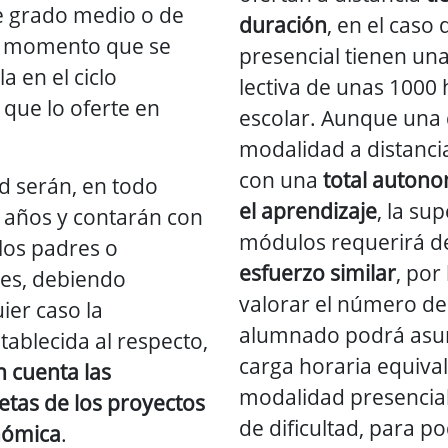
de grado medio o de
duración
, en el caso
el momento que se
presencial tienen un
a en el ciclo
lectiva de unas 1000
 que lo oferte en
escolar. Aunque una d
modalidad a distancia
con una
total autonom
 serán, en todo
el aprendizaje
, la su
 años y contarán con
módulos requerirá 
los padres o
esfuerzo similar
, por
les, debiendo
valorar el número de
ier caso la
alumnado podrá asum
tablecida al respecto,
carga horaria equival
n cuenta las
modalidad presencial
retas de los proyectos
de dificultad, para po
nómica
.