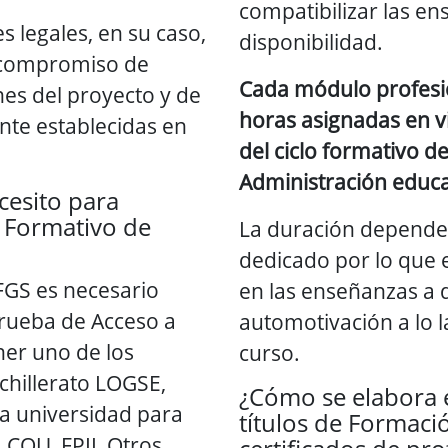
compatibilizar las e
s legales, en su caso,
disponibilidad.
 compromiso de
Cada módulo profesi
nes del proyecto y de
horas asignadas en vi
nte establecidas en
del ciclo formativo d
Administración educa
cesito para
o Formativo de
La duración depende
dedicado por lo que
FGS es necesario
en las enseñanzas a d
rueba de Acceso a
automotivación a lo l
ner uno de los
curso.
achillerato LOGSE,
¿Cómo se elabora e
la universidad para
títulos de Formaci
 COU, FPII, Otros