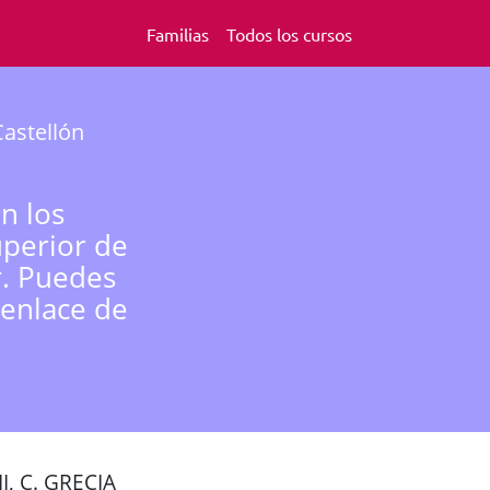
Familias
Todos los cursos
astellón
n los
uperior de
r. Puedes
 enlace de
, C. GRECIA