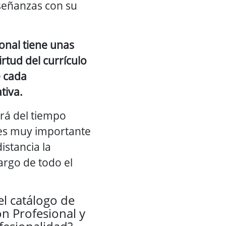
nseñanzas con su
onal tiene unas
rtud del currículo
e cada
tiva.
rá del tiempo
 es muy importante
istancia la
argo de todo el
l catálogo de
ón Profesional y