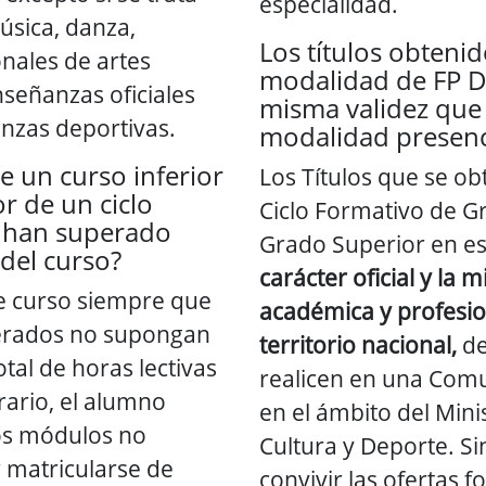
especialidad.
sica, danza,
Los títulos obtenid
nales de artes
modalidad de FP Du
nseñanzas oficiales
misma validez que 
nzas deportivas.
modalidad presenci
e un curso inferior
Los Títulos que se ob
r de un ciclo
Ciclo Formativo de G
e han superado
Grado Superior en e
del curso?
carácter oficial y la 
de curso siempre que
académica y profesio
erados no supongan
territorio nacional,
de
tal de horas lectivas
realicen en una Co
rario, el alumno
en el ámbito del Mini
los módulos no
Cultura y Deporte. Si
 matricularse de
convivir las ofertas f