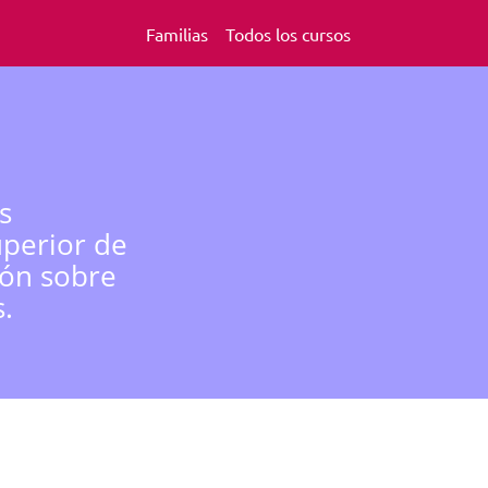
Familias
Todos los cursos
s
uperior de
ión sobre
.