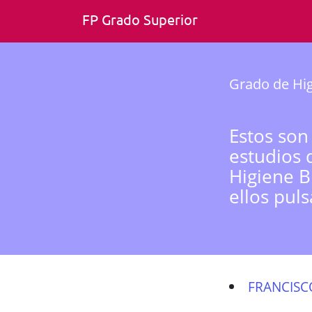
FP Grado Superior
Grado de Hig
Estos son
estudios 
Higiene B
ellos pul
FRANCISC