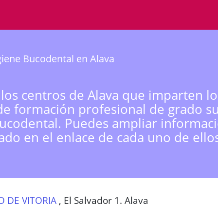
iene Bucodental en Alava
 los centros de Alava que imparten lo
de formación profesional de grado s
ucodental. Puedes ampliar informac
sado en el enlace de cada uno de ellos
O DE VITORIA
,
El Salvador 1. Alava