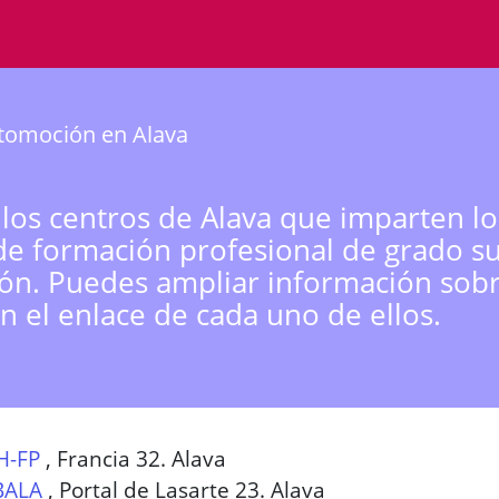
tomoción en Alava
 los centros de Alava que imparten lo
de formación profesional de grado s
n. Puedes ampliar información sobr
n el enlace de cada uno de ellos.
H-FP
,
Francia 32. Alava
BALA
,
Portal de Lasarte 23. Alava