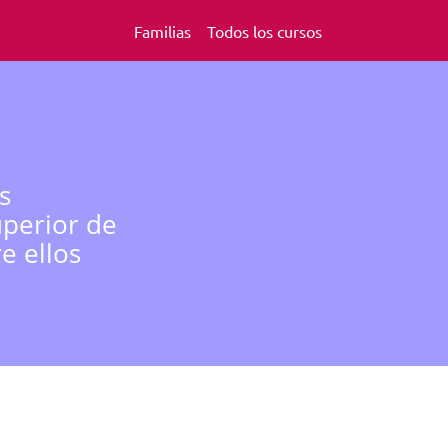
Familias
Todos los cursos
s
uperior de
e ellos