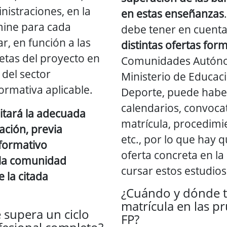
inistraciones, en la
en estas enseñanzas
mine para cada
debe tener en cuenta
r, en función a las
distintas ofertas for
retas del proyecto en
Comunidades Autón
 del sector
Ministerio de Educaci
normativa aplicable.
Deporte, puede haber
calendarios, convocat
ilitará la adecuada
matrícula, procedimi
ación, previa
etc., por lo que hay q
 formativo
oferta concreta en la
 la comunidad
cursar estos estudios
 la citada
¿Cuándo y dónde t
matrícula en las pr
 supera un ciclo
FP?