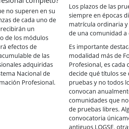
fesional completo?
Los plazos de las pru
ue no superen en su
siempre en épocas dif
anzas de cada uno de
matrícula ordinaria y
 recibirán un
de una comunidad a 
co de los módulos
rá efectos de
Es importante destaca
 acumulable de las
modalidad más de F
ionales adquiridas
Profesional, es cada
istema Nacional de
decide qué títulos s
rmación Profesional.
pruebas y no todos lo
convocan anualment
comunidades que no 
de pruebas libres. A
convocatoria únicame
antiguos LOGSE, otra