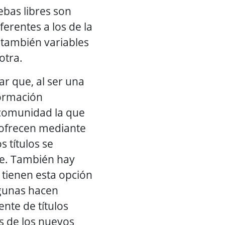
ebas libres son
erentes a los de la
 también variables
otra.
r que, al ser una
ormación
 comunidad la que
e ofrecen mediante
s títulos se
e. También hay
tienen esta opción
lgunas hacen
nte de títulos
s de los nuevos