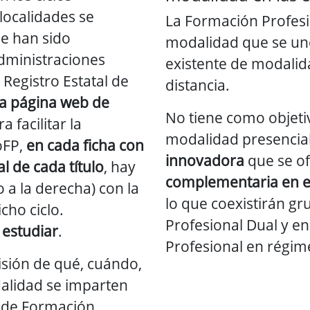
localidades se
La Formación Profesi
e han sido
modalidad que se une
dministraciones
existente de modalid
 Registro Estatal de
distancia.
la página web de
No tiene como objetivo
ra facilitar la
modalidad presencial
oFP,
en cada ficha con
innovadora
que se o
l de cada título
, hay
complementaria en el
 a la derecha) con la
lo que coexistirán g
cho ciclo.
Profesional Dual y e
estudiar
.
Profesional en régim
isión de qué, cuándo,
alidad se imparten
s de Formación