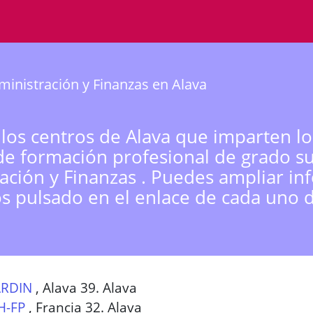
inistración y Finanzas en Alava
 los centros de Alava que imparten lo
de formación profesional de grado s
ación y Finanzas . Puedes ampliar in
os pulsado en el enlace de cada uno d
ARDIN
,
Alava 39. Alava
H-FP
,
Francia 32. Alava