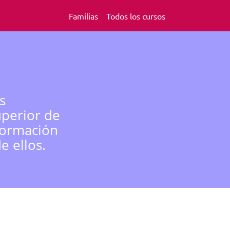
Familias
Todos los cursos
s
uperior de
formación
e ellos.