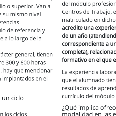
del módulo profesio
io o superior. Van a
Centros de Trabajo, 
e su mismo nivel
matriculado en dich
etencias
acredite una experie
ulo de referencia y
de un año (atendien
je a lo largo de la
correspondiente a un
completa), relacionad
rácter general, tienen
formativo en el que e
re 300 y 600 horas
te, hay que mencionar
La experiencia labora
n implantados en el
que el alumnado tien
resultados de aprend
currículo del módulo 
 un ciclo
¿Qué implica ofre
modalidad en las 
 los ciclos