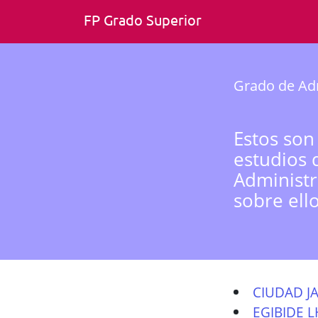
FP Grado Superior
Grado de Adm
Estos son
estudios 
Administr
sobre ell
CIUDAD J
EGIBIDE L